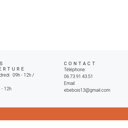
S
CONTACT
ERTURE
Téléphone:
redi : 09h - 12h /
06.73.91.43.51
Email:
 - 12h
ebebois13@gmail.com