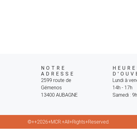
NOTRE
HEURE
ADRESSE
D'OUV
2599 route de
Lundi à vend
Gémenos
14h - 17h
13400 AUBAGNE
Samedi : 9h
©++2026+MCR.+All+Rights+Reserved.